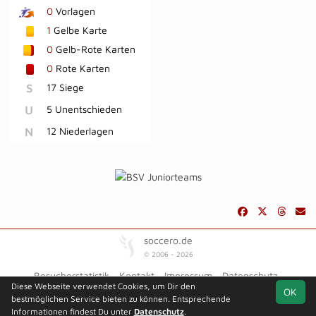
0
Vorlagen
1
Gelbe Karte
0
Gelb-Rote Karten
0
Rote Karten
S
17 Siege
U
5 Unentschieden
N
12 Niederlagen
soccero.de
© 2006 - 2026
Besucherstatistik
Kontakt
Impressum
Datenschutz
Diese Webseite verwendet Cookies, um Dir den
OK
bestmöglichen Service bieten zu können. Entsprechende
Informationen findest Du unter
Datenschutz
.