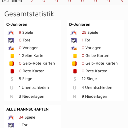
D-Junioren
12
0
0
0
0
0
0
3
Gesamtstatistik
C-Junioren
D-Junioren
9
Spiele
25
Spiele
0
Tore
1
Tor
0
Vorlagen
0
Vorlagen
1
Gelbe Karte
0
Gelbe Karten
0
Gelb-Rote Karten
0
Gelb-Rote Karten
0
Rote Karten
0
Rote Karten
S
5 Siege
S
12 Siege
U
1 Unentschieden
U
4 Unentschieden
N
3 Niederlagen
N
9 Niederlagen
ALLE MANNSCHAFTEN
34
Spiele
1
Tor