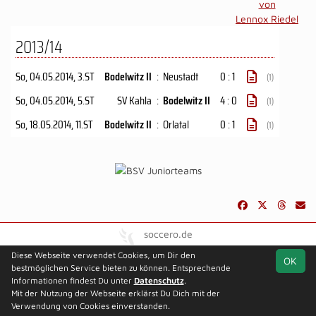
von
Lennox Riedel
2013/14
So, 04.05.2014
, 3.ST
Bodelwitz II
:
Neustadt
0 : 1
(1)
So, 04.05.2014
, 5.ST
SV Kahla
:
Bodelwitz II
4 : 0
(1)
So, 18.05.2014
, 11.ST
Bodelwitz II
:
Orlatal
0 : 1
(1)
soccero.de
© 2006 - 2026
Diese Webseite verwendet Cookies, um Dir den
OK
bestmöglichen Service bieten zu können. Entsprechende
Besucherstatistik
Kontakt
Impressum
Datenschutz
Informationen findest Du unter
Datenschutz
.
Mit der Nutzung der Webseite erklärst Du Dich mit der
Verwendung von Cookies einverstanden.