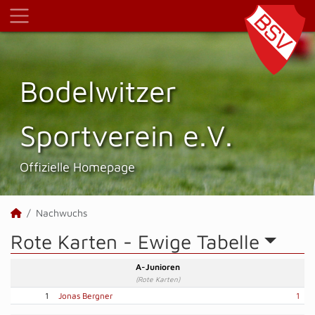
Bodelwitzer
Sportverein e.V.
Offizielle Homepage
Nachwuchs
Rote Karten -
Ewige Tabelle
A-Junioren
(Rote Karten)
1
Jonas Bergner
1