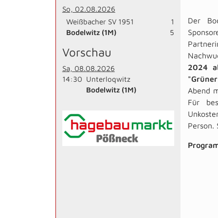
So, 02.08.2026
Der Bod
Weißbacher SV 1951
1
Bodelwitz (1M)
5
Sponso
Partner
Vorschau
Nachwu
2024 a
Sa, 08.08.2026
14:30
Unterloqwitz
"Grüner
Bodelwitz (1M)
Abend m
Für be
Unkoste
Person. 
Progra