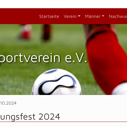
Startseite
Verein
Männer
Nachwu
portverein e.V.
.10.2024
tungsfest 2024