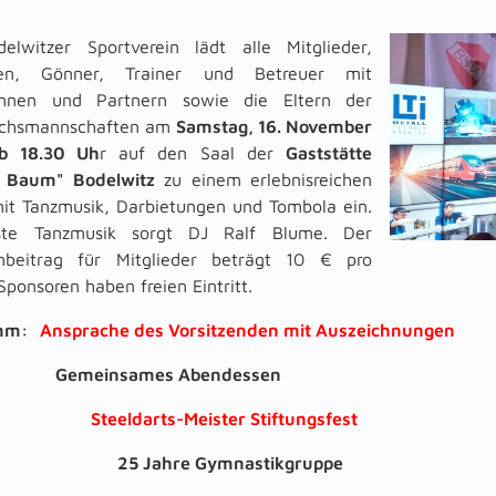
elwitzer Sportverein lädt alle Mitglieder,
ren, Gönner, Trainer und Betreuer mit
innen und Partnern sowie die Eltern der
chsmannschaften am
Samstag, 16. November
b 18.30 Uh
r auf den Saal der
Gaststätte
 Baum" Bodelwitz
zu einem erlebnisreichen
it Tanzmusik, Darbietungen und Tombola ein.
ste Tanzmusik sorgt DJ Ralf Blume. Der
nbeitrag für Mitglieder beträgt 10 € pro
Sponsoren haben freien Eintritt.
mm:
Ansprache des Vorsitzenden mit Auszeichnungen
Gemeinsames Abendessen
Steeldarts-Meister Stiftungsfest
25 Jahre Gymnastikgruppe