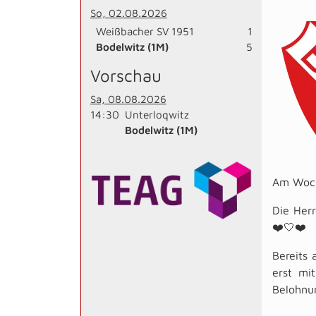
So, 02.08.2026
Weißbacher SV 1951
1
Bodelwitz (1M)
5
Vorschau
Sa, 08.08.2026
14:30
Unterloqwitz
Bodelwitz (1M)
Am Woche
Die Herr
❤️🤍❤️
Bereits
erst mi
Belohnun