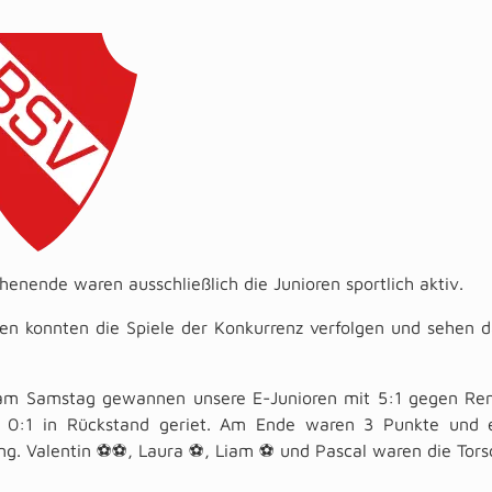
nende waren ausschließlich die Junioren sportlich aktiv.
en konnten die Spiele der Konkurrenz verfolgen und sehen d
 am Samstag gewannen unsere E-Junioren mit 5:1 gegen Re
t 0:1 in Rückstand geriet. Am Ende waren 3 Punkte und e
g. Valentin ⚽️⚽️, Laura ⚽️, Liam ⚽️ und Pascal waren die Tor