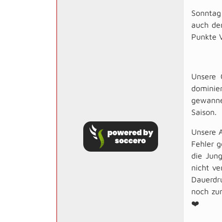
Sonntag 
auch den
Punkte V
Unsere 
dominie
gewanne
Saison.
Unsere A
Fehler g
die Jung
nicht ve
Dauerdru
noch zum
❤️