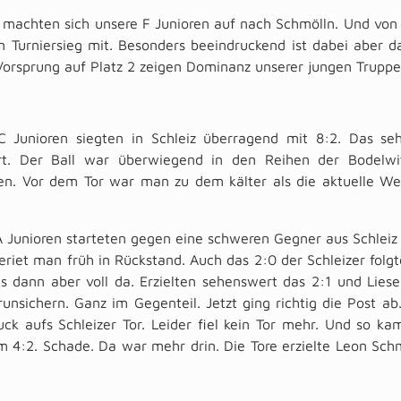
machten sich unsere F Junioren auf nach Schmölln. Und von 
 Turniersieg mit. Besonders beeindruckend ist dabei aber da
orsprung auf Platz 2 zeigen Dominanz unserer jungen Trupp
C Junioren siegten in Schleiz überragend mit 8:2. Das seh
rt. Der Ball war überwiegend in den Reihen der Bodelwit
n. Vor dem Tor war man zu dem kälter als die aktuelle Wet
 Junioren starteten gegen eine schweren Gegner aus Schleiz 
eriet man früh in Rückstand. Auch das 2:0 der Schleizer folg
s dann aber voll da. Erzielten sehenswert das 2:1 und Liese
runsichern. Ganz im Gegenteil. Jetzt ging richtig die Post a
ck aufs Schleizer Tor. Leider fiel kein Tor mehr. Und so ka
 4:2. Schade. Da war mehr drin. Die Tore erzielte Leon Sch