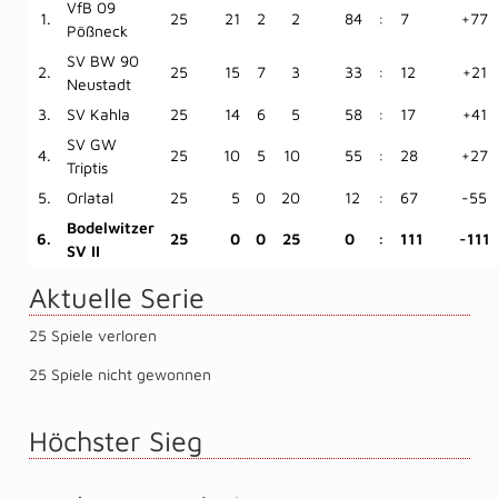
VfB 09
1.
25
21
2
2
84
:
7
+77
Pößneck
SV BW 90
2.
25
15
7
3
33
:
12
+21
Neustadt
3.
SV Kahla
25
14
6
5
58
:
17
+41
SV GW
4.
25
10
5
10
55
:
28
+27
Triptis
5.
Orlatal
25
5
0
20
12
:
67
-55
Bodelwitzer
6.
25
0
0
25
0
:
111
-111
SV II
Aktuelle Serie
25 Spiele verloren
25 Spiele nicht gewonnen
Höchster Sieg