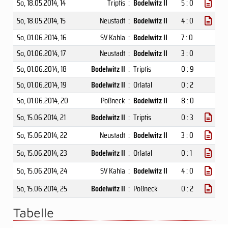
So, 18.05.2014
, 14
Triptis
:
Bodelwitz II
5 : 0
So, 18.05.2014
, 15
Neustadt
:
Bodelwitz II
4 : 0
So, 01.06.2014
, 16
SV Kahla
:
Bodelwitz II
7 : 0
So, 01.06.2014
, 17
Neustadt
:
Bodelwitz II
3 : 0
So, 01.06.2014
, 18
Bodelwitz II
:
Triptis
0 : 9
So, 01.06.2014
, 19
Bodelwitz II
:
Orlatal
0 : 2
So, 01.06.2014
, 20
Pößneck
:
Bodelwitz II
8 : 0
So, 15.06.2014
, 21
Bodelwitz II
:
Triptis
0 : 3
So, 15.06.2014
, 22
Neustadt
:
Bodelwitz II
3 : 0
So, 15.06.2014
, 23
Bodelwitz II
:
Orlatal
0 : 1
So, 15.06.2014
, 24
SV Kahla
:
Bodelwitz II
4 : 0
So, 15.06.2014
, 25
Bodelwitz II
:
Pößneck
0 : 2
Tabelle