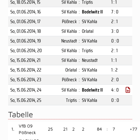
So, 18.05.2014
, 15
SV Kahla
:
Triptis
1 : 1
So, 01.06.2014
, 16
SV Kahla
:
Bodelwitz II
7 : 0
So, 01.06.2014
, 17
Pößneck
:
SV Kahla
2 : 1
So, 01.06.2014
, 18
SV Kahla
:
Orlatal
3 : 0
So, 01.06.2014
, 19
Neustadt
:
SV Kahla
0 : 0
So, 01.06.2014
, 20
SV Kahla
:
Triptis
2 : 1
So, 15.06.2014
, 21
SV Kahla
:
Neustadt
1 : 1
So, 15.06.2014
, 22
Orlatal
:
SV Kahla
1 : 2
So, 15.06.2014
, 23
Pößneck
:
SV Kahla
2 : 0
So, 15.06.2014
, 24
SV Kahla
:
Bodelwitz II
4 : 0
So, 15.06.2014
, 25
Triptis
:
SV Kahla
0 : 0
Tabelle
VfB 09
1.
25
21
2
2
84
:
7
+77
Pößneck