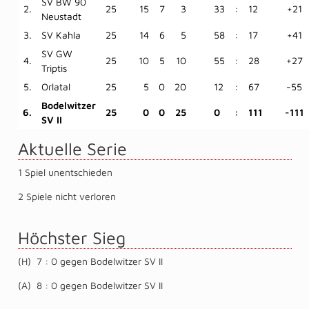
SV BW 90
2.
25
15
7
3
33
:
12
+21
Neustadt
3.
SV Kahla
25
14
6
5
58
:
17
+41
SV GW
4.
25
10
5
10
55
:
28
+27
Triptis
5.
Orlatal
25
5
0
20
12
:
67
-55
Bodelwitzer
6.
25
0
0
25
0
:
111
-111
SV II
Aktuelle Serie
1 Spiel unentschieden
2 Spiele nicht verloren
Höchster Sieg
(H) 7 : 0 gegen Bodelwitzer SV II
(A) 8 : 0 gegen Bodelwitzer SV II