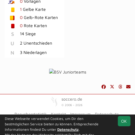
0
Vorlagen
1
Gelbe Karte
0
Gelb-Rote Karten
0
Rote Karten
S
14 Siege
U
2 Unentschieden
N
3 Niederlagen
soccero.de
© 2006 - 2026
Besucherstatistik
Kontakt
Impressum
Datenschutz
Diese Webseite verwendet Cookies, um Dir den
OK
bestmöglichen Service bieten zu können. Entsprechende
Informationen findest Du unter
Datenschutz
.
Mit der Nutzung der Webseite erklärst Du Dich mit der