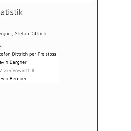
atistik
ergner
,
Stefan Dittrich
e
tefan Dittrich per Freistoss
evin Bergner
V Gräfenwarth II
evin Bergner