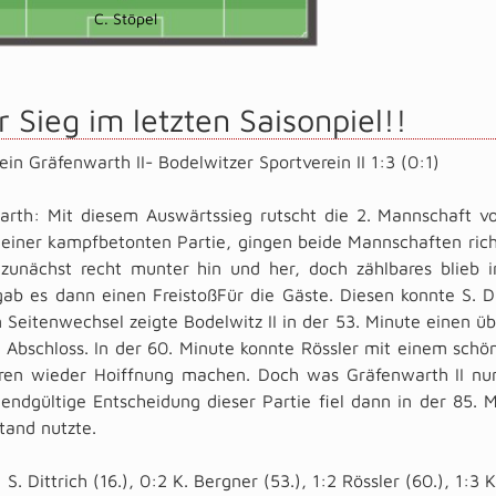
C. Stöpel
r Sieg im letzten Saisonpiel!!
ein Gräfenwarth II- Bodelwitzer Sportverein II 1:3 (0:1)
arth: Mit diesem Auswärtssieg rutscht die 2. Mannschaft vo
 einer kampfbetonten Partie, gingen beide Mannschaften rich
zunächst recht munter hin und her, doch zählbares blieb i
ab es dann einen FreistoßFür die Gäste. Diesen konnte S. Di
Seitenwechsel zeigte Bodelwitz II in der 53. Minute einen ü
Abschloss. In der 60. Minute konnte Rössler mit einem schön
rren wieder Hoiffnung machen. Doch was Gräfenwarth II nun
 endgültige Entscheidung dieser Partie fiel dann in der 85.
tand nutzte.
 S. Dittrich (16.), 0:2 K. Bergner (53.), 1:2 Rössler (60.), 1:3 