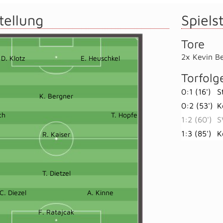
tellung
Spielst
Tore
2x Kevin B
D. Klotz
E. Heuschkel
Torfolg
0:1 (16')
S
K. Bergner
0:2 (53')
K
ch
T. Hopfe
1:2 (60')
S
1:3 (85')
K
R. Kaiser
T. Dietzel
C. Diezel
A. Kinne
F. Ratajcak