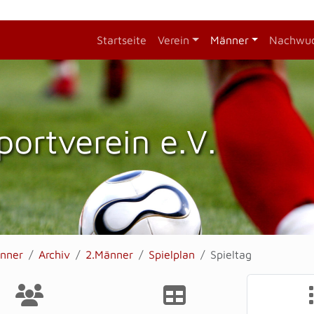
Startseite
Verein
Männer
Nachwu
portverein e.V.
nner
Archiv
2.Männer
Spielplan
Spieltag