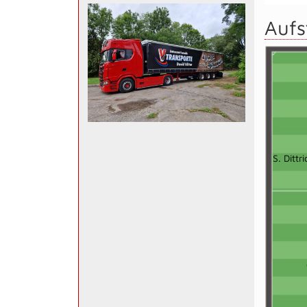
Aufs
S. Dittri