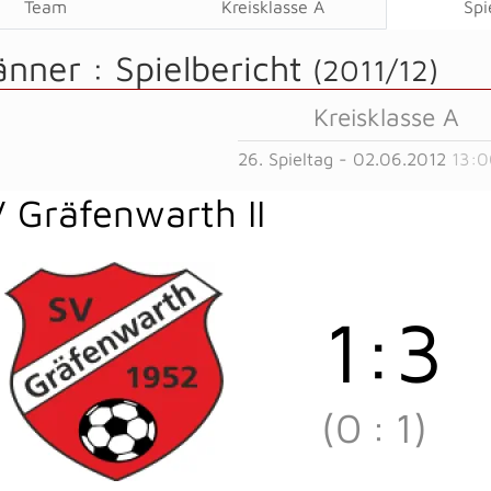
Team
Kreisklasse A
Spi
änner :
Spielbericht
(2011/12)
Kreisklasse A
26. Spieltag - 02.06.2012
13:0
 Gräfenwarth II
1
:
3
(0
:
1)