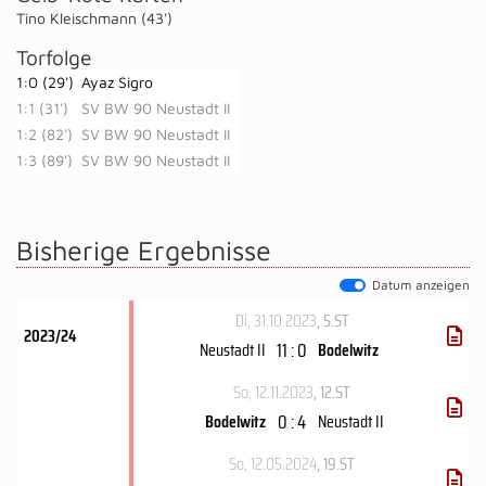
Tino Kleischmann (43')
Torfolge
1:0 (29')
Ayaz Sigro
1:1 (31')
SV BW 90 Neustadt II
1:2 (82')
SV BW 90 Neustadt II
1:3 (89')
SV BW 90 Neustadt II
Bisherige Ergebnisse
Datum anzeigen
Di, 31.10.2023
, 5.ST
2023/24
11 : 0
Neustadt II
Bodelwitz
So, 12.11.2023
, 12.ST
0 : 4
Bodelwitz
Neustadt II
So, 12.05.2024
, 19.ST