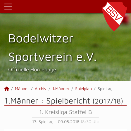
Bodelwitzer
Sportverein e.V.
Offizielle Homepage
Männer
Archiv
1.Männer
Spielplan
Spieltag
1.Männer :
Spielbericht
(2017/18)
1. Kreisliga Staffel B
17. Spieltag - 09.05.2018
18:30 Uhr