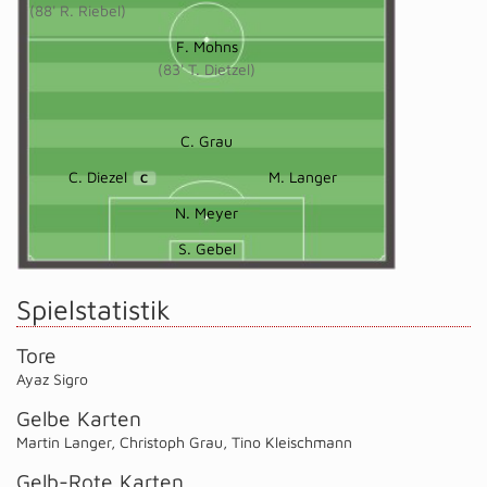
(88' R. Riebel)
F. Mohns
(83' T. Dietzel)
C. Grau
C. Diezel
M. Langer
C
N. Meyer
S. Gebel
Spielstatistik
Tore
Ayaz Sigro
Gelbe Karten
Martin Langer
,
Christoph Grau
,
Tino Kleischmann
Gelb-Rote Karten