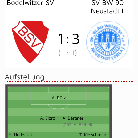
Bodelwitzer SV
SV BW 90
Neustadt II
1
:
3
(1
:
1)
Aufstellung
A. Pütz
A. Sigro
A. Bergner
(255' A. Riebel)
M. Hudeczek
T. Kleischmann