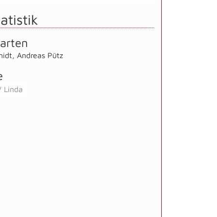
atistik
arten
midt
,
Andreas Pütz
e
 Linda