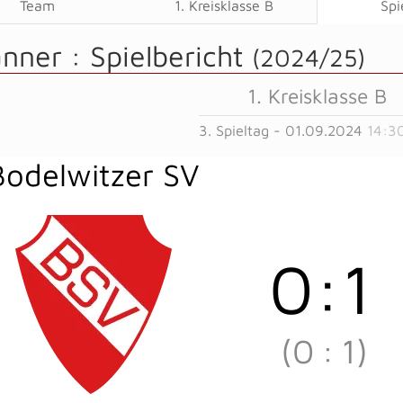
Team
1. Kreisklasse B
Spi
änner :
Spielbericht
(2024/25)
1. Kreisklasse B
3. Spieltag - 01.09.2024
14:3
Bodelwitzer SV
0
:
1
(0
:
1)