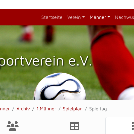
Startseite
Verein
Männer
Nachwu
portverein e.V.
nner
Archiv
1.Männer
Spielplan
Spieltag