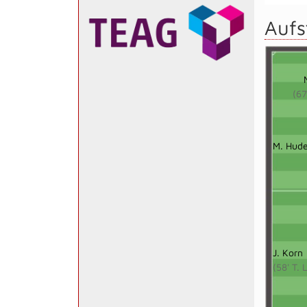
Aufs
(67
M. Hud
J. Korn
(58' T. 