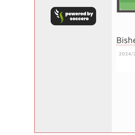
Bish
2024/