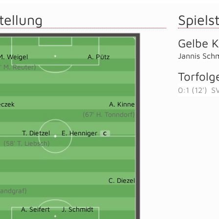
tellung
Spielst
Gelbe K
Jannis Sch
M. Weigel
A. Pütz
' M. Reuter)
Torfolg
0:1 (12')
SV
eczek
A. Kinne
(67' H. Tonndorf)
T. Dietzel
E. Henniger
C
(58' T. Liebsch)
C. Diezel
Landgraf)
A. Seifert
J. Schmidt