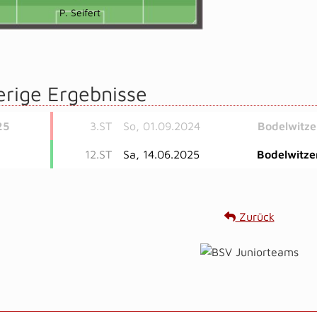
P. Seifert
erige Ergebnisse
25
3.ST
So, 01.09.2024
Bodelwitze
12.ST
Sa, 14.06.2025
Bodelwitze
Zurück