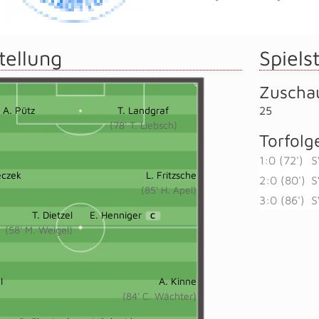
tellung
Spielst
Zuscha
A. Pütz
T. Landgraf
25
(78' T. Liebsch)
Torfolg
1:0 (72')
S
eczek
L. Fritzsche
2:0 (80')
S
(85' H. Apel)
3:0 (86')
S
T. Dietzel
E. Henniger
C
(58' M. Weigel)
l
A. Kinne
(84' C. Wächter)