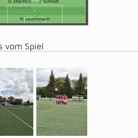
D. Eberitsch
J. Schmidt
(65' H. Tonndorf)
N. Leuchtmann
s vom Spiel