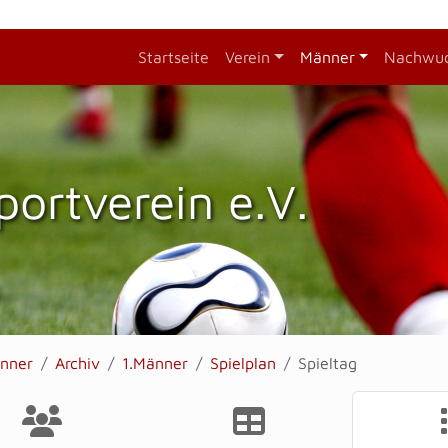
Startseite
Verein
Männer
Nachwu
portverein e.V.
nner
Archiv
1.Männer
Spielplan
Spieltag