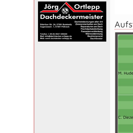
Aufs
M. Hud
C. Dieze