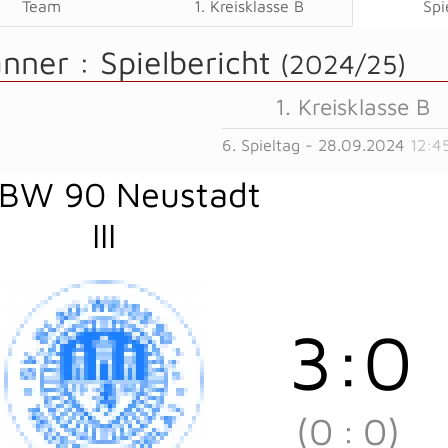
Team
1. Kreisklasse B
Spi
änner :
Spielbericht
(2024/25)
1. Kreisklasse B
6. Spieltag - 28.09.2024
12:4
 BW 90 Neustadt
III
3
:
0
(0
:
0)