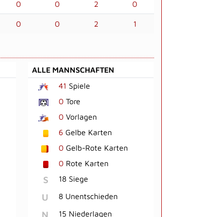
0
0
2
0
0
0
2
1
ALLE MANNSCHAFTEN
41
Spiele
0
Tore
0
Vorlagen
6
Gelbe Karten
0
Gelb-Rote Karten
0
Rote Karten
S
18 Siege
U
8 Unentschieden
N
15 Niederlagen