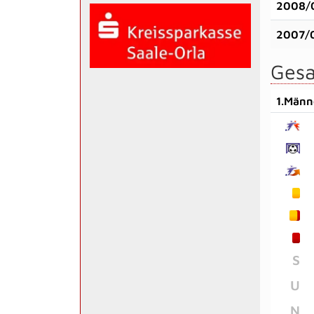
2008/
2007/
Gesa
1.Männ
S
U
N