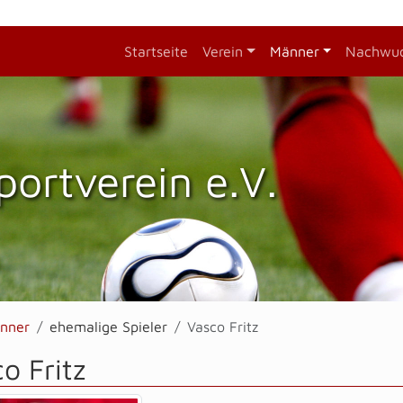
Startseite
Verein
Männer
Nachwu
portverein e.V.
nner
ehemalige Spieler
Vasco Fritz
o Fritz