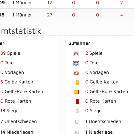
09
1.Männer
12
0
0
2
08
1.Männer
27
0
0
4
mtstatistik
er
2.Männer
39
Spiele
2
Spiele
0
Tore
0
Tore
0
Vorlagen
0
Vorlagen
6
Gelbe Karten
0
Gelbe Karten
0
Gelb-Rote Karten
0
Gelb-Rote Karten
0
Rote Karten
0
Rote Karten
S
18 Siege
0 Siege
U
7 Unentschieden
1 Unentschieden
N
14 Niederlagen
1 Niederlage