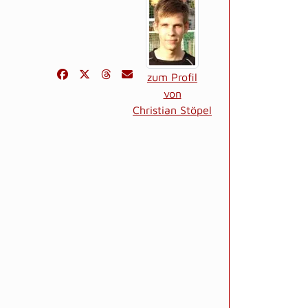
zum Profil
von
Christian Stöpel