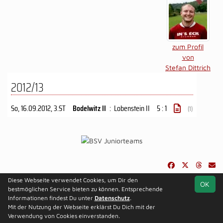
zum Profil
von
Stefan Dittrich
2012/13
So, 16.09.2012
, 3.ST
Bodelwitz II
:
Lobenstein II
5 : 1
(1)
Diese Webseite verwendet Cookies, um Dir den
OK
soccero.de
bestmöglichen Service bieten zu können. Entsprechende
© 2006 - 2026
Informationen findest Du unter
Datenschutz
.
Mit der Nutzung der Webseite erklärst Du Dich mit der
Besucherstatistik
Kontakt
Impressum
Datenschutz
Verwendung von Cookies einverstanden.