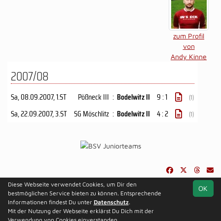
zum Profil
von
Andy Kinne
2007/08
Sa, 08.09.2007
, 1.ST
Pößneck III
:
Bodelwitz II
9 : 1
(1)
Sa, 22.09.2007
, 3.ST
SG Möschlitz
:
Bodelwitz II
4 : 2
(1)
Diese Webseite verwendet Cookies, um Dir den
OK
soccero.de
bestmöglichen Service bieten zu können. Entsprechende
© 2006 - 2026
Informationen findest Du unter
Datenschutz
.
Mit der Nutzung der Webseite erklärst Du Dich mit der
Besucherstatistik
Kontakt
Impressum
Datenschutz
Verwendung von Cookies einverstanden.