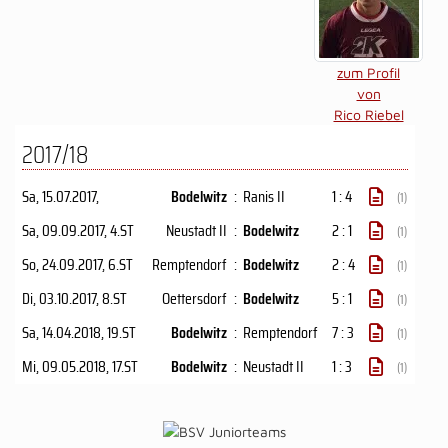
zum Profil
von
Rico Riebel
2017/18
Sa, 15.07.2017
,
Bodelwitz
:
Ranis II
1 : 4
(1)
Sa, 09.09.2017
, 4.ST
Neustadt II
:
Bodelwitz
2 : 1
(1)
So, 24.09.2017
, 6.ST
Remptendorf
:
Bodelwitz
2 : 4
(1)
Di, 03.10.2017
, 8.ST
Oettersdorf
:
Bodelwitz
5 : 1
(1)
Sa, 14.04.2018
, 19.ST
Bodelwitz
:
Remptendorf
7 : 3
(1)
Mi, 09.05.2018
, 17.ST
Bodelwitz
:
Neustadt II
1 : 3
(1)