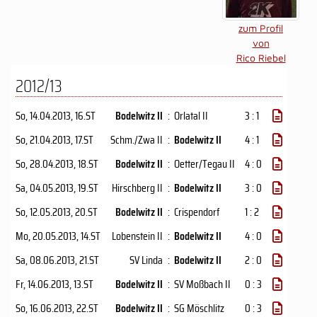
zum Profil
von
Rico Riebel
2012/13
So, 14.04.2013
, 16.ST
Bodelwitz II
:
Orlatal II
3 : 1
So, 21.04.2013
, 17.ST
Schm./Zwa II
:
Bodelwitz II
4 : 1
So, 28.04.2013
, 18.ST
Bodelwitz II
:
Oetter/Tegau II
4 : 0
Sa, 04.05.2013
, 19.ST
Hirschberg II
:
Bodelwitz II
3 : 0
So, 12.05.2013
, 20.ST
Bodelwitz II
:
Crispendorf
1 : 2
Mo, 20.05.2013
, 14.ST
Lobenstein II
:
Bodelwitz II
4 : 0
Sa, 08.06.2013
, 21.ST
SV Linda
:
Bodelwitz II
2 : 0
Fr, 14.06.2013
, 13.ST
Bodelwitz II
:
SV Moßbach II
0 : 3
So, 16.06.2013
, 22.ST
Bodelwitz II
:
SG Möschlitz
0 : 3