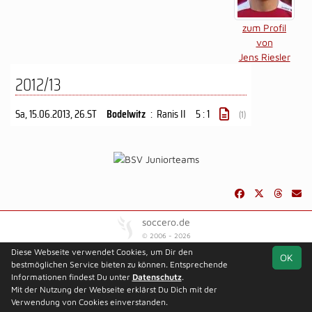
zum Profil
von
Jens Riesler
2012/13
Sa, 15.06.2013
, 26.ST
Bodelwitz
:
Ranis II
5 : 1
(1)
soccero.de
© 2006 - 2026
Diese Webseite verwendet Cookies, um Dir den
Besucherstatistik
Kontakt
Impressum
Datenschutz
OK
bestmöglichen Service bieten zu können. Entsprechende
Informationen findest Du unter
Datenschutz
.
Mit der Nutzung der Webseite erklärst Du Dich mit der
Verwendung von Cookies einverstanden.