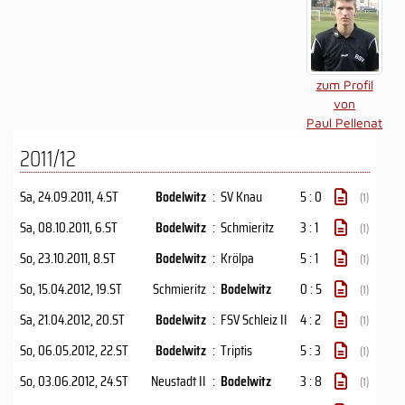
zum Profil
von
Paul Pellenat
2011/12
Sa, 24.09.2011
, 4.ST
Bodelwitz
:
SV Knau
5 : 0
(1)
Sa, 08.10.2011
, 6.ST
Bodelwitz
:
Schmieritz
3 : 1
(1)
So, 23.10.2011
, 8.ST
Bodelwitz
:
Krölpa
5 : 1
(1)
So, 15.04.2012
, 19.ST
Schmieritz
:
Bodelwitz
0 : 5
(1)
Sa, 21.04.2012
, 20.ST
Bodelwitz
:
FSV Schleiz II
4 : 2
(1)
So, 06.05.2012
, 22.ST
Bodelwitz
:
Triptis
5 : 3
(1)
So, 03.06.2012
, 24.ST
Neustadt II
:
Bodelwitz
3 : 8
(1)