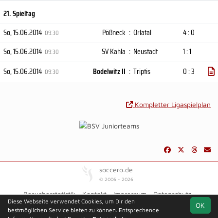
21. Spieltag
So, 15.06.2014
Pößneck
:
Orlatal
4 : 0
09:30
So, 15.06.2014
SV Kahla
:
Neustadt
1 : 1
09:30
So, 15.06.2014
Bodelwitz II
:
Triptis
0 : 3
09:30
Kompletter Ligaspielplan
soccero.de
© 2006 - 2026
Besucherstatistik
Kontakt
Impressum
Datenschutz
Diese Webseite verwendet Cookies, um Dir den
OK
bestmöglichen Service bieten zu können. Entsprechende