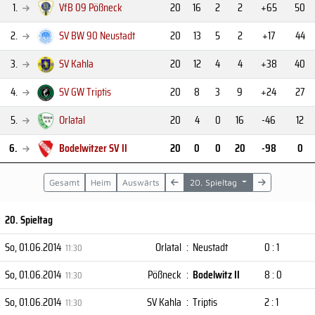
1.
VfB 09 Pößneck
20
16
2
2
+65
50
2.
SV BW 90 Neustadt
20
13
5
2
+17
44
3.
SV Kahla
20
12
4
4
+38
40
4.
SV GW Triptis
20
8
3
9
+24
27
5.
Orlatal
20
4
0
16
-46
12
6.
Bodelwitzer SV II
20
0
0
20
-98
0
Gesamt
Heim
Auswärts
20. Spieltag
20. Spieltag
So, 01.06.2014
Orlatal
:
Neustadt
0 : 1
11:30
So, 01.06.2014
Pößneck
:
Bodelwitz II
8 : 0
11:30
So, 01.06.2014
SV Kahla
:
Triptis
2 : 1
11:30