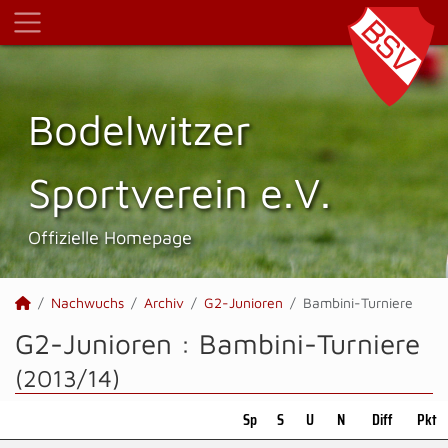
Bodelwitzer
Sportverein e.V.
Offizielle Homepage
Nachwuchs
Archiv
G2-Junioren
Bambini-Turniere
G2-Junioren :
Bambini-Turniere
(2013/14)
Sp
S
U
N
Diff
Pkt