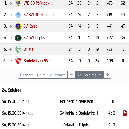
1.
VfB 09 Pößneck
24
20
2
2
+75
62
2.
SV BW 90 Neustadt
24
14
7
3
+19
49
3.
SV Kahla
24
14
5
5
+41
47
4.
SV GW Triptis
24
10
4
10
+27
34
5.
Orlatal
24
5
0
19
-53
15
6.
Bodelwitzer SV II
24
0
0
24
-109
0
Gesamt
Heim
Auswärts
24. Spieltag
24. Spieltag
So, 15.06.2014
Pößneck
:
Neustadt
1 : 0
11:00
So, 15.06.2014
SV Kahla
:
Bodelwitz II
4 : 0
11:00
So, 15.06.2014
Orlatal
:
Triptis
0 : 3
11:00