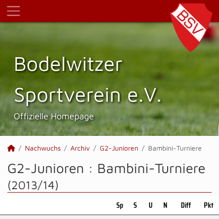
Bodelwitzer
Sportverein e.V.
Offizielle Homepage
Nachwuchs
Archiv
G2-Junioren
Bambini-Turniere
G2-Junioren :
Bambini-Turniere
(2013/14)
Sp
S
U
N
Diff
Pkt