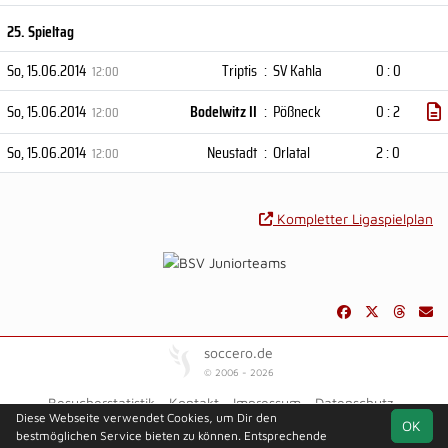
25. Spieltag
So, 15.06.2014
Triptis
:
SV Kahla
0 : 0
12:00
So, 15.06.2014
Bodelwitz II
:
Pößneck
0 : 2
12:00
So, 15.06.2014
Neustadt
:
Orlatal
2 : 0
12:00
Kompletter Ligaspielplan
soccero.de
© 2006 - 2026
Besucherstatistik
Kontakt
Impressum
Datenschutz
Diese Webseite verwendet Cookies, um Dir den
OK
bestmöglichen Service bieten zu können. Entsprechende