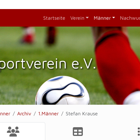
Startseite
Verein
Männer
Nachwu
portverein e.V.
nner
Archiv
1.Männer
Stefan Krause