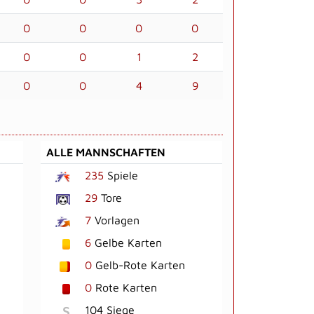
0
0
0
0
0
0
1
2
0
0
4
9
ALLE MANNSCHAFTEN
235
Spiele
29
Tore
7
Vorlagen
6
Gelbe Karten
0
Gelb-Rote Karten
0
Rote Karten
S
104 Siege