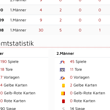
10
1.Männer
4
2
0
0
09
1.Männer
9
2
0
0
08
1.Männer
30
5
0
1
mtstatistik
er
2.Männer
190
Spiele
45
Spiele
18
Tore
11
Tore
7
Vorlagen
0
Vorlagen
4
Gelbe Karten
2
Gelbe Karten
0
Gelb-Rote Karten
0
Gelb-Rote Karten
0
Rote Karten
0
Rote Karten
S
90 Siege
14 Siege