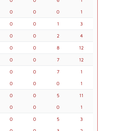
0
0
6
1
0
0
0
1
0
0
1
3
0
0
2
4
0
0
8
12
0
0
7
12
0
0
7
1
0
0
0
1
0
0
5
11
0
0
0
1
0
0
5
3
0
0
3
2