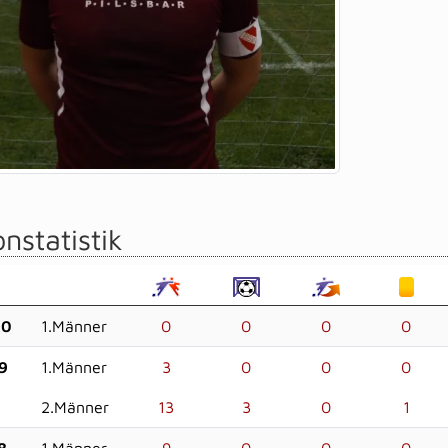
nstatistik
20
1.Männer
0
0
0
0
9
1.Männer
3
0
0
0
2.Männer
13
3
0
1