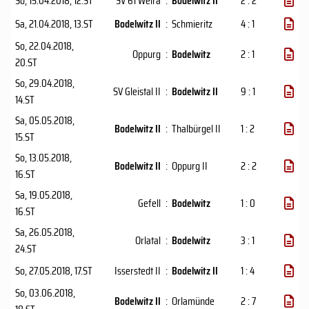
So, 15.04.2018
, 12.ST
SV 61 Weira
:
Bodelwitz II
2 : 2
Sa, 21.04.2018
, 13.ST
Bodelwitz II
:
Schmieritz
4 : 1
So, 22.04.2018
,
Oppurg
:
Bodelwitz
2 : 1
20.ST
So, 29.04.2018
,
SV Gleistal II
:
Bodelwitz II
9 : 1
14.ST
Sa, 05.05.2018
,
Bodelwitz II
:
Thalbürgel II
1 : 2
15.ST
So, 13.05.2018
,
Bodelwitz II
:
Oppurg II
2 : 2
16.ST
Sa, 19.05.2018
,
Gefell
:
Bodelwitz
1 : 0
16.ST
Sa, 26.05.2018
,
Orlatal
:
Bodelwitz
3 : 1
24.ST
So, 27.05.2018
, 17.ST
Isserstedt II
:
Bodelwitz II
1 : 4
So, 03.06.2018
,
Bodelwitz II
:
Orlamünde
2 : 7