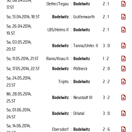
So, 06.04.2014
,
Oetter/Tegau
:
Bodelwitz
2 : 1
17.ST
So, 13.04.2014
, 18.ST
Bodelwitz
:
Gräfenwarth
2 : 1
Sa, 26.04.2014
,
LBS/Helms II
:
Bodelwitz
2 : 1
19.ST
Sa, 03.05.2014
,
Bodelwitz
:
Tanna/Unter. II
3 : 0
20.ST
So, 11.05.2014
, 21.ST
Ranis/Knau II
:
Bodelwitz
1 : 2
Sa, 17.05.2014
, 22.ST
Bodelwitz
:
Pößneck
2 : 0
Sa, 24.05.2014
,
Triptis
:
Bodelwitz
2 : 2
23.ST
Mi, 28.05.2014
,
Bodelwitz
:
Neustadt III
3 : 2
25.ST
So, 01.06.2014
,
Bodelwitz
:
Orlatal
3 : 0
24.ST
Sa, 14.06.2014
,
Ebersdorf
:
Bodelwitz
2 : 6