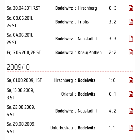
Sa, 30.04.2011
, 7.ST
Bodelwitz
:
Hirschberg
0 : 3
So, 08.05.2011
,
Bodelwitz
:
Triptis
3 : 2
24.ST
Sa, 04.06.2011
,
Bodelwitz
:
Neustadt II
3 : 3
25.ST
Fr, 17.06.2011
, 26.ST
Bodelwitz
:
Knau/Plothen
2 : 2
2009/10
Sa, 01.08.2009
, 1.ST
Hirschberg
:
Bodelwitz
1 : 0
Sa, 15.08.2009
,
Orlatal
:
Bodelwitz
6 : 1
3.ST
Sa, 22.08.2009
,
Bodelwitz
:
Neustadt II
4 : 2
4.ST
Sa, 29.08.2009
,
Unterkoskau
:
Bodelwitz
1 : 1
5.ST