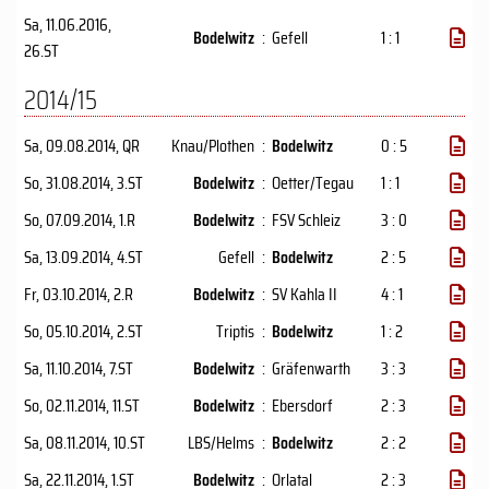
Sa, 11.06.2016
,
Bodelwitz
:
Gefell
1 : 1
26.ST
2014/15
Sa, 09.08.2014
, QR
Knau/Plothen
:
Bodelwitz
0 : 5
So, 31.08.2014
, 3.ST
Bodelwitz
:
Oetter/Tegau
1 : 1
So, 07.09.2014
, 1.R
Bodelwitz
:
FSV Schleiz
3 : 0
Sa, 13.09.2014
, 4.ST
Gefell
:
Bodelwitz
2 : 5
Fr, 03.10.2014
, 2.R
Bodelwitz
:
SV Kahla II
4 : 1
So, 05.10.2014
, 2.ST
Triptis
:
Bodelwitz
1 : 2
Sa, 11.10.2014
, 7.ST
Bodelwitz
:
Gräfenwarth
3 : 3
So, 02.11.2014
, 11.ST
Bodelwitz
:
Ebersdorf
2 : 3
Sa, 08.11.2014
, 10.ST
LBS/Helms
:
Bodelwitz
2 : 2
Sa, 22.11.2014
, 1.ST
Bodelwitz
:
Orlatal
2 : 3