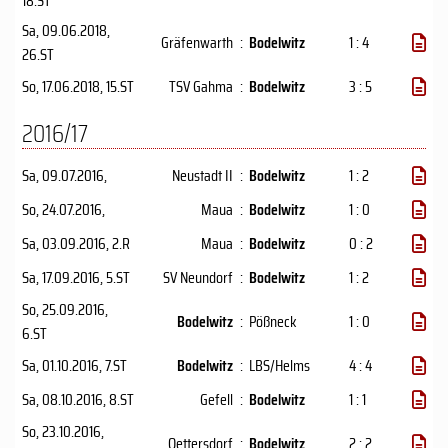
18.ST
Sa, 09.06.2018
,
Gräfenwarth
:
Bodelwitz
1 : 4
26.ST
So, 17.06.2018
, 15.ST
TSV Gahma
:
Bodelwitz
3 : 5
2016/17
Sa, 09.07.2016
,
Neustadt II
:
Bodelwitz
1 : 2
So, 24.07.2016
,
Maua
:
Bodelwitz
1 : 0
Sa, 03.09.2016
, 2.R
Maua
:
Bodelwitz
0 : 2
Sa, 17.09.2016
, 5.ST
SV Neundorf
:
Bodelwitz
1 : 2
So, 25.09.2016
,
Bodelwitz
:
Pößneck
1 : 0
6.ST
Sa, 01.10.2016
, 7.ST
Bodelwitz
:
LBS/Helms
4 : 4
Sa, 08.10.2016
, 8.ST
Gefell
:
Bodelwitz
1 : 1
So, 23.10.2016
,
Oettersdorf
:
Bodelwitz
2 : 2