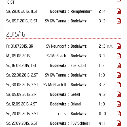
10.ST
Sa, 29.10.2016
, 11.ST
Bodelwitz
:
Remptendorf
2 : 4
Sa, 05.11.2016
, 12.ST
SV GW Tanna
:
Bodelwitz
3 : 3
2015/16
Fr, 31.07.2015
, QR
SV Neundorf
:
Bodelwitz
2 : 3
n.V.
Mi, 05.08.2015
,
SV Moßbach
:
Bodelwitz
3 : 1
So, 16.08.2015
, 1.ST
Bodelwitz
:
Ebersdorf
1 : 3
Sa, 22.08.2015
, 2.ST
SV GW Tanna
:
Bodelwitz
1 : 0
So, 30.08.2015
, 3.ST
SV Moßbach II
:
Bodelwitz
3 : 2
Sa, 05.09.2015
, 2.R
Bodelwitz
:
Gefell
4 : 2
Sa, 12.09.2015
, 4.ST
Bodelwitz
:
Orlatal
1 : 0
So, 20.09.2015
, 5.ST
Triptis
:
Bodelwitz
0 : 0
So, 27.09.2015
, 6.ST
Bodelwitz
:
FSV Schleiz II
4 : 1