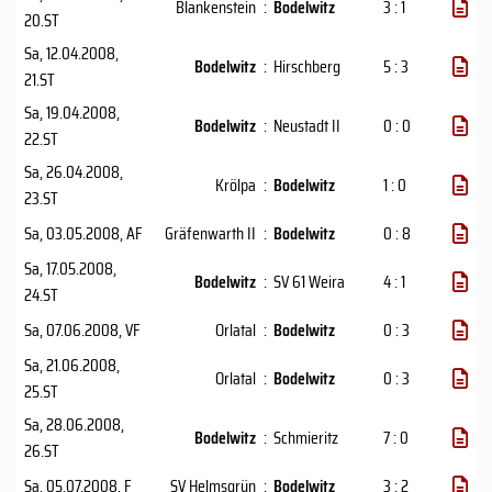
Blankenstein
:
Bodelwitz
3 : 1
20.ST
Sa, 12.04.2008
,
Bodelwitz
:
Hirschberg
5 : 3
21.ST
Sa, 19.04.2008
,
Bodelwitz
:
Neustadt II
0 : 0
22.ST
Sa, 26.04.2008
,
Krölpa
:
Bodelwitz
1 : 0
23.ST
Sa, 03.05.2008
, AF
Gräfenwarth II
:
Bodelwitz
0 : 8
Sa, 17.05.2008
,
Bodelwitz
:
SV 61 Weira
4 : 1
24.ST
Sa, 07.06.2008
, VF
Orlatal
:
Bodelwitz
0 : 3
Sa, 21.06.2008
,
Orlatal
:
Bodelwitz
0 : 3
25.ST
Sa, 28.06.2008
,
Bodelwitz
:
Schmieritz
7 : 0
26.ST
Sa, 05.07.2008
, F
SV Helmsgrün
:
Bodelwitz
3 : 2