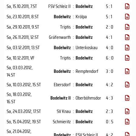
Sa, 15.10.2011
, 7.ST
FSV Schleiz II
:
Bodelwitz
5 : 1
So, 23.10.2011
, 8.ST
Bodelwitz
:
Krölpa
5 : 1
Sa, 29.10.2011
, 9.ST
Triptis
:
Bodelwitz
2 : 0
Sa, 26.11.2011
, 12.ST
Gräfenwarth
:
Bodelwitz
4 : 1
Sa, 03.12.2011
, 13.ST
Bodelwitz
:
Unterkoskau
4 : 0
Sa, 10.12.2011
, VF
Triptis
:
Bodelwitz
6 : 0
Sa, 03.03.2012
,
Bodelwitz
:
Remptendorf
3 : 0
14.ST
Sa, 10.03.2012
, 15.ST
Ebersdorf
:
Bodelwitz
4 : 2
So, 18.03.2012
,
Bodelwitz II
:
Oberböhmsdor
4 : 3
16.ST
Sa, 24.03.2012
, 17.ST
SV Knau
:
Bodelwitz
2 : 3
So, 15.04.2012
, 19.ST
Schmieritz
:
Bodelwitz
0 : 5
Sa, 21.04.2012
,
Bodelwitz
:
FSV Schleiz II
4 : 2