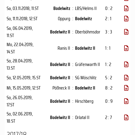
Sa, 03.11.2018
, 11.ST
Bodelwitz
:
LBS/Helms II
0 : 2
So, 11.11.2018
, 12.ST
Oppurg
:
Bodelwitz
2 : 1
Sa, 06.04.2019
,
Bodelwitz II
:
Oberböhmsdor
3 : 3
11.ST
Mo, 22.04.2019
,
Ranis II
:
Bodelwitz II
1 : 1
14.ST
So, 28.04.2019
,
Bodelwitz II
:
Gräfenwarth II
1 : 2
13.ST
So, 12.05.2019
, 15.ST
Bodelwitz II
:
SG Möschlitz
5 : 2
Mi, 15.05.2019
, 12.ST
Pößneck II
:
Bodelwitz II
8 : 2
So, 26.05.2019
,
Bodelwitz II
:
Hirschberg
0 : 9
17.ST
So, 02.06.2019
,
Bodelwitz II
:
Orlatal II
2 : 7
18.ST
2017/18