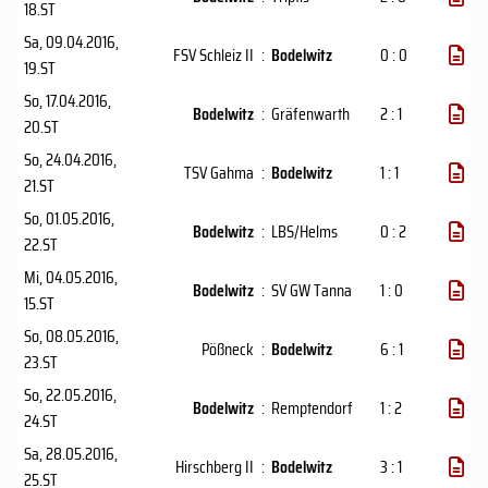
18.ST
Sa, 09.04.2016
,
FSV Schleiz II
:
Bodelwitz
0 : 0
19.ST
So, 17.04.2016
,
Bodelwitz
:
Gräfenwarth
2 : 1
20.ST
So, 24.04.2016
,
TSV Gahma
:
Bodelwitz
1 : 1
21.ST
So, 01.05.2016
,
Bodelwitz
:
LBS/Helms
0 : 2
22.ST
Mi, 04.05.2016
,
Bodelwitz
:
SV GW Tanna
1 : 0
15.ST
So, 08.05.2016
,
Pößneck
:
Bodelwitz
6 : 1
23.ST
So, 22.05.2016
,
Bodelwitz
:
Remptendorf
1 : 2
24.ST
Sa, 28.05.2016
,
Hirschberg II
:
Bodelwitz
3 : 1
25.ST