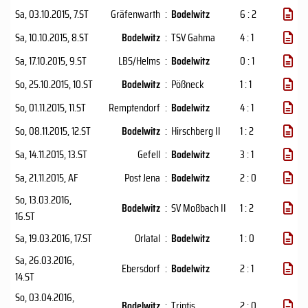
Sa, 03.10.2015
, 7.ST
Gräfenwarth
:
Bodelwitz
6 : 2
Sa, 10.10.2015
, 8.ST
Bodelwitz
:
TSV Gahma
4 : 1
Sa, 17.10.2015
, 9.ST
LBS/Helms
:
Bodelwitz
0 : 1
So, 25.10.2015
, 10.ST
Bodelwitz
:
Pößneck
1 : 1
So, 01.11.2015
, 11.ST
Remptendorf
:
Bodelwitz
4 : 1
So, 08.11.2015
, 12.ST
Bodelwitz
:
Hirschberg II
1 : 2
Sa, 14.11.2015
, 13.ST
Gefell
:
Bodelwitz
3 : 1
Sa, 21.11.2015
, AF
Post Jena
:
Bodelwitz
2 : 0
So, 13.03.2016
,
Bodelwitz
:
SV Moßbach II
1 : 2
16.ST
Sa, 19.03.2016
, 17.ST
Orlatal
:
Bodelwitz
1 : 0
Sa, 26.03.2016
,
Ebersdorf
:
Bodelwitz
2 : 1
14.ST
So, 03.04.2016
,
Bodelwitz
:
Triptis
2 : 0