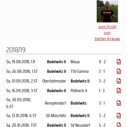
zum Profil
von
Stefan Krause
2018/19
So, 19.08.2018
, 1.R
Bodelwitz II
:
Maua
0 : 2
So, 26.08.2018
, 1.ST
Bodelwitz II
:
TSV Gahma
2 : 1
Sa, 01.09.2018
, 2.ST
Oberböhmsdor
:
Bodelwitz II
3 : 2
So, 16.09.2018
, 3.ST
Bodelwitz II
:
Pößneck II
1 : 3
So, 30.09.2018
,
Remptendorf
:
Bodelwitz
3 : 1
6.ST
Sa, 13.10.2018
, 6.ST
SG Möschlitz
:
Bodelwitz II
3 : 2
Sa, 20.10.2018
, 7.ST
Bodelwitz II
:
SV Neundorf
5 : 2