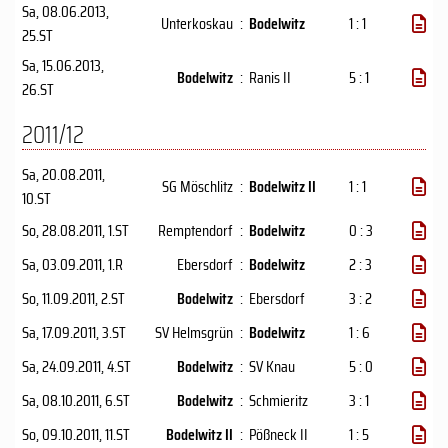
Sa, 08.06.2013
,
Unterkoskau
:
Bodelwitz
1 : 1
25.ST
Sa, 15.06.2013
,
Bodelwitz
:
Ranis II
5 : 1
26.ST
2011/12
Sa, 20.08.2011
,
SG Möschlitz
:
Bodelwitz II
1 : 1
10.ST
So, 28.08.2011
, 1.ST
Remptendorf
:
Bodelwitz
0 : 3
Sa, 03.09.2011
, 1.R
Ebersdorf
:
Bodelwitz
2 : 3
So, 11.09.2011
, 2.ST
Bodelwitz
:
Ebersdorf
3 : 2
Sa, 17.09.2011
, 3.ST
SV Helmsgrün
:
Bodelwitz
1 : 6
Sa, 24.09.2011
, 4.ST
Bodelwitz
:
SV Knau
5 : 0
Sa, 08.10.2011
, 6.ST
Bodelwitz
:
Schmieritz
3 : 1
So, 09.10.2011
, 11.ST
Bodelwitz II
:
Pößneck II
1 : 5