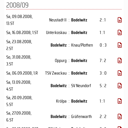
2008/09
Sa, 09.08.2008
,
Neustadt II
:
Bodelwitz
2 : 1
13.ST
Sa, 16.08.2008
, 1.ST
Unterkoskau
:
Bodelwitz
1 : 1
Sa, 23.08.2008
,
Bodelwitz
:
Knau/Plothen
0 : 3
2.ST
So, 31.08.2008
,
Oppurg
:
Bodelwitz
7 : 2
3.ST
Sa, 06.09.2008
, 1.R
TSV Zwackau
:
Bodelwitz
3 : 0
Sa, 13.09.2008
,
Bodelwitz
:
SV Neundorf
5 : 2
4.ST
Sa, 20.09.2008
,
Krölpa
:
Bodelwitz
1 : 1
5.ST
Sa, 27.09.2008
,
Bodelwitz
:
Gräfenwarth
2 : 2
6.ST