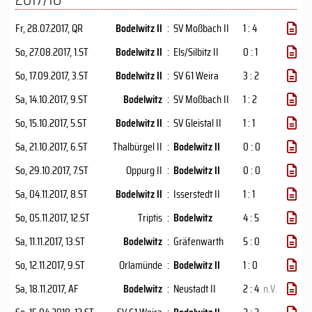
Fr, 28.07.2017
, QR
Bodelwitz II
:
SV Moßbach II
1 : 4
So, 27.08.2017
, 1.ST
Bodelwitz II
:
Els/Silbitz II
0 : 1
So, 17.09.2017
, 3.ST
Bodelwitz II
:
SV 61 Weira
3 : 2
Sa, 14.10.2017
, 9.ST
Bodelwitz
:
SV Moßbach II
1 : 2
So, 15.10.2017
, 5.ST
Bodelwitz II
:
SV Gleistal II
1 : 1
Sa, 21.10.2017
, 6.ST
Thalbürgel II
:
Bodelwitz II
0 : 0
So, 29.10.2017
, 7.ST
Oppurg II
:
Bodelwitz II
0 : 0
Sa, 04.11.2017
, 8.ST
Bodelwitz II
:
Isserstedt II
1 : 1
So, 05.11.2017
, 12.ST
Triptis
:
Bodelwitz
4 : 5
Sa, 11.11.2017
, 13.ST
Bodelwitz
:
Gräfenwarth
5 : 0
So, 12.11.2017
, 9.ST
Orlamünde
:
Bodelwitz II
1 : 0
Sa, 18.11.2017
, AF
Bodelwitz
:
Neustadt II
2 : 4
n.V.