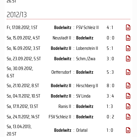
26.ST
2012/13
Fr, 17.08.2012
, 1.ST
Bodelwitz
:
FSV Schleiz II
4 : 1
Sa, 15.09.2012
, 4.ST
Neustadt II
:
Bodelwitz
0 : 0
So, 16.09.2012
, 3.ST
Bodelwitz II
:
Lobenstein II
5 : 1
So, 23.09.2012
, 5.ST
Bodelwitz
:
Schm./Zwa
3 : 0
So, 30.09.2012
,
Oettersdorf
:
Bodelwitz
5 : 3
6.ST
So, 21.10.2012
, 8.ST
Bodelwitz II
:
Hirschberg II
8 : 0
So, 04.11.2012
, 10.ST
Bodelwitz II
:
SV Linda
3 : 4
Sa, 17.11.2012
, 13.ST
Ranis II
:
Bodelwitz
1 : 3
Sa, 24.11.2012
, 14.ST
FSV Schleiz II
:
Bodelwitz
0 : 2
Sa, 13.04.2013
,
Bodelwitz
:
Orlatal
1 : 0
20.ST