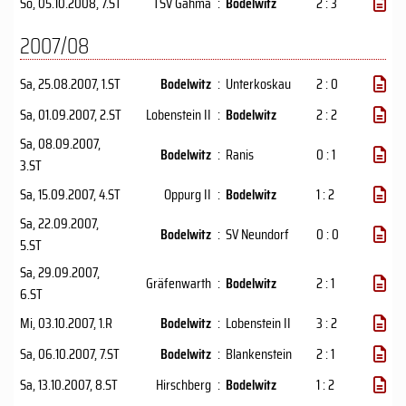
So, 05.10.2008
, 7.ST
TSV Gahma
:
Bodelwitz
2 : 3
2007/08
Sa, 25.08.2007
, 1.ST
Bodelwitz
:
Unterkoskau
2 : 0
Sa, 01.09.2007
, 2.ST
Lobenstein II
:
Bodelwitz
2 : 2
Sa, 08.09.2007
,
Bodelwitz
:
Ranis
0 : 1
3.ST
Sa, 15.09.2007
, 4.ST
Oppurg II
:
Bodelwitz
1 : 2
Sa, 22.09.2007
,
Bodelwitz
:
SV Neundorf
0 : 0
5.ST
Sa, 29.09.2007
,
Gräfenwarth
:
Bodelwitz
2 : 1
6.ST
Mi, 03.10.2007
, 1.R
Bodelwitz
:
Lobenstein II
3 : 2
Sa, 06.10.2007
, 7.ST
Bodelwitz
:
Blankenstein
2 : 1
Sa, 13.10.2007
, 8.ST
Hirschberg
:
Bodelwitz
1 : 2