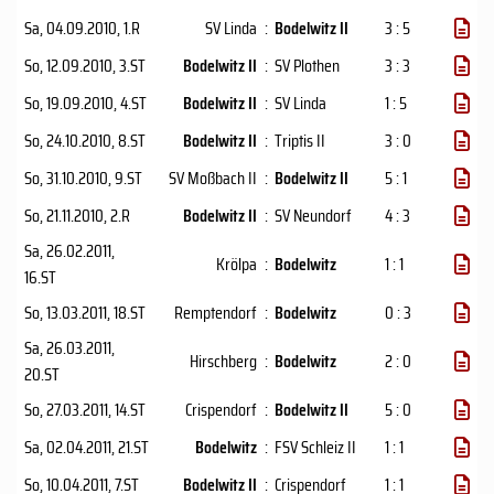
Sa, 04.09.2010
, 1.R
SV Linda
:
Bodelwitz II
3 : 5
So, 12.09.2010
, 3.ST
Bodelwitz II
:
SV Plothen
3 : 3
So, 19.09.2010
, 4.ST
Bodelwitz II
:
SV Linda
1 : 5
So, 24.10.2010
, 8.ST
Bodelwitz II
:
Triptis II
3 : 0
So, 31.10.2010
, 9.ST
SV Moßbach II
:
Bodelwitz II
5 : 1
So, 21.11.2010
, 2.R
Bodelwitz II
:
SV Neundorf
4 : 3
Sa, 26.02.2011
,
Krölpa
:
Bodelwitz
1 : 1
16.ST
So, 13.03.2011
, 18.ST
Remptendorf
:
Bodelwitz
0 : 3
Sa, 26.03.2011
,
Hirschberg
:
Bodelwitz
2 : 0
20.ST
So, 27.03.2011
, 14.ST
Crispendorf
:
Bodelwitz II
5 : 0
Sa, 02.04.2011
, 21.ST
Bodelwitz
:
FSV Schleiz II
1 : 1
So, 10.04.2011
, 7.ST
Bodelwitz II
:
Crispendorf
1 : 1