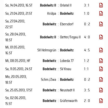
So, 14.04.2013
, 16.ST
Bodelwitz II
:
Orlatal II
3 : 1
So, 21.04.2013
, 21.ST
Krölpa
:
Bodelwitz
1 : 0
Sa, 27.04.2013
,
Bodelwitz
:
Ebersdorf
0 : 2
22.ST
So, 28.04.2013
,
Bodelwitz II
:
Oetter/Tegau II
4 : 0
18.ST
Mi, 01.05.2013
,
SV Helmsgrün
:
Bodelwitz
4 : 5
16.ST
Mi, 08.05.2013
, HF
Bodelwitz
:
Lobeda 77
1 : 2
Sa, 11.05.2013
, 24.ST
Bodelwitz
:
SV Knau
1 : 1
Mo, 20.05.2013
,
Schm./Zwa
:
Bodelwitz
0 : 2
18.ST
Sa, 25.05.2013
, 17.ST
Bodelwitz
:
Neustadt II
3 : 5
So, 02.06.2013
,
Bodelwitz
:
Gräfenwarth
2 : 0
15.ST