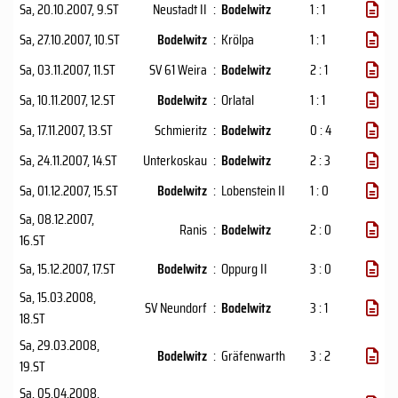
Sa, 20.10.2007
, 9.ST
Neustadt II
:
Bodelwitz
1 : 1
Sa, 27.10.2007
, 10.ST
Bodelwitz
:
Krölpa
1 : 1
Sa, 03.11.2007
, 11.ST
SV 61 Weira
:
Bodelwitz
2 : 1
Sa, 10.11.2007
, 12.ST
Bodelwitz
:
Orlatal
1 : 1
Sa, 17.11.2007
, 13.ST
Schmieritz
:
Bodelwitz
0 : 4
Sa, 24.11.2007
, 14.ST
Unterkoskau
:
Bodelwitz
2 : 3
Sa, 01.12.2007
, 15.ST
Bodelwitz
:
Lobenstein II
1 : 0
Sa, 08.12.2007
,
Ranis
:
Bodelwitz
2 : 0
16.ST
Sa, 15.12.2007
, 17.ST
Bodelwitz
:
Oppurg II
3 : 0
Sa, 15.03.2008
,
SV Neundorf
:
Bodelwitz
3 : 1
18.ST
Sa, 29.03.2008
,
Bodelwitz
:
Gräfenwarth
3 : 2
19.ST
Sa, 05.04.2008
,