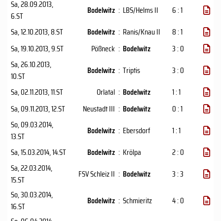
Sa, 28.09.2013
,
Bodelwitz
:
LBS/Helms II
6 : 1
6.ST
Sa, 12.10.2013
, 8.ST
Bodelwitz
:
Ranis/Knau II
8 : 1
Sa, 19.10.2013
, 9.ST
Pößneck
:
Bodelwitz
3 : 0
Sa, 26.10.2013
,
Bodelwitz
:
Triptis
3 : 0
10.ST
Sa, 02.11.2013
, 11.ST
Orlatal
:
Bodelwitz
1 : 1
Sa, 09.11.2013
, 12.ST
Neustadt III
:
Bodelwitz
0 : 1
So, 09.03.2014
,
Bodelwitz
:
Ebersdorf
1 : 1
13.ST
Sa, 15.03.2014
, 14.ST
Bodelwitz
:
Krölpa
2 : 0
Sa, 22.03.2014
,
FSV Schleiz II
:
Bodelwitz
3 : 3
15.ST
So, 30.03.2014
,
Bodelwitz
:
Schmieritz
4 : 0
16.ST