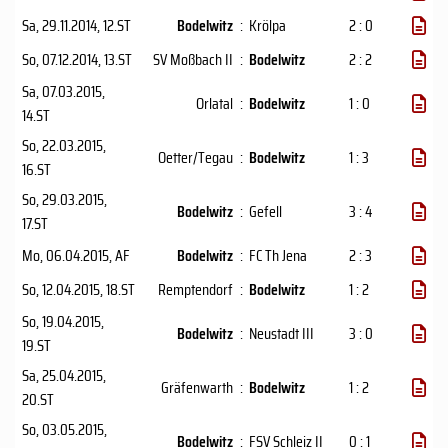
Sa, 29.11.2014
, 12.ST
Bodelwitz
:
Krölpa
2 : 0
So, 07.12.2014
, 13.ST
SV Moßbach II
:
Bodelwitz
2 : 2
Sa, 07.03.2015
,
Orlatal
:
Bodelwitz
1 : 0
14.ST
So, 22.03.2015
,
Oetter/Tegau
:
Bodelwitz
1 : 3
16.ST
So, 29.03.2015
,
Bodelwitz
:
Gefell
3 : 4
17.ST
Mo, 06.04.2015
, AF
Bodelwitz
:
FC Th Jena
2 : 3
So, 12.04.2015
, 18.ST
Remptendorf
:
Bodelwitz
1 : 2
So, 19.04.2015
,
Bodelwitz
:
Neustadt III
3 : 0
19.ST
Sa, 25.04.2015
,
Gräfenwarth
:
Bodelwitz
1 : 2
20.ST
So, 03.05.2015
,
Bodelwitz
:
FSV Schleiz II
0 : 1