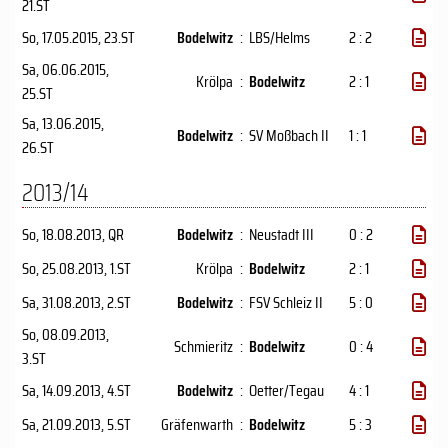
21.ST
So, 17.05.2015
, 23.ST
Bodelwitz
:
LBS/Helms
2 : 2
Sa, 06.06.2015
,
Krölpa
:
Bodelwitz
2 : 1
25.ST
Sa, 13.06.2015
,
Bodelwitz
:
SV Moßbach II
1 : 1
26.ST
2013/14
So, 18.08.2013
, QR
Bodelwitz
:
Neustadt III
0 : 2
So, 25.08.2013
, 1.ST
Krölpa
:
Bodelwitz
2 : 1
Sa, 31.08.2013
, 2.ST
Bodelwitz
:
FSV Schleiz II
5 : 0
So, 08.09.2013
,
Schmieritz
:
Bodelwitz
0 : 4
3.ST
Sa, 14.09.2013
, 4.ST
Bodelwitz
:
Oetter/Tegau
4 : 1
Sa, 21.09.2013
, 5.ST
Gräfenwarth
:
Bodelwitz
5 : 3