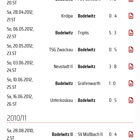
20.ST
Sa, 28.04.2012
,
Krölpa
:
Bodelwitz
0 : 4
21.ST
So, 06.05.2012
,
Bodelwitz
:
Triptis
5 : 3
22.ST
So, 20.05.2012
,
TSG Zwackau
:
Bodelwitz
0 : 5
23.ST
So, 03.06.2012
,
Neustadt II
:
Bodelwitz
3 : 8
24.ST
So, 10.06.2012
,
Bodelwitz
:
Gräfenwarth
1 : 0
25.ST
Sa, 16.06.2012
,
Unterkoskau
:
Bodelwitz
0 : 5
26.ST
2010/11
Sa, 28.08.2010
,
Bodelwitz II
:
SV Moßbach II
0 : 4
2.ST