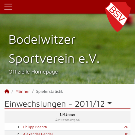
Bodelwitzer
Sportverein e.V.
Offizielle Homepage
Männer
Spielerstatistik
Einwechslungen -
2011/12
1.Männer
(Einwechslungen)
1
Philipp Boehm
20
2
Alexander Hendel
10