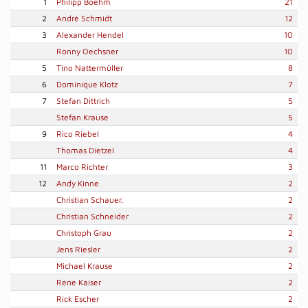
1
Philipp Boehm
21
2
André Schmidt
12
3
Alexander Hendel
10
Ronny Oechsner
10
5
Tino Nattermüller
8
6
Dominique Klotz
7
7
Stefan Dittrich
5
Stefan Krause
5
9
Rico Riebel
4
Thomas Dietzel
4
11
Marco Richter
3
12
Andy Kinne
2
Christian Schauer.
2
Christian Schneider
2
Christoph Grau
2
Jens Riesler
2
Michael Krause
2
Rene Kaiser
2
Rick Escher
2