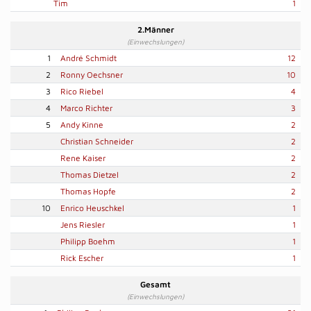
Tim
1
2.Männer
(Einwechslungen)
1
André Schmidt
12
2
Ronny Oechsner
10
3
Rico Riebel
4
4
Marco Richter
3
5
Andy Kinne
2
Christian Schneider
2
Rene Kaiser
2
Thomas Dietzel
2
Thomas Hopfe
2
10
Enrico Heuschkel
1
Jens Riesler
1
Philipp Boehm
1
Rick Escher
1
Gesamt
(Einwechslungen)