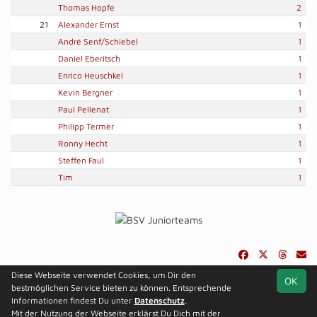
Thomas Hopfe
2
21
Alexander Ernst
1
André Senf/Schiebel
1
Daniel Eberitsch
1
Enrico Heuschkel
1
Kevin Bergner
1
Paul Pellenat
1
Philipp Termer
1
Ronny Hecht
1
Steffen Faul
1
Tim
1
Diese Webseite verwendet Cookies, um Dir den
OK
soccero.de
bestmöglichen Service bieten zu können. Entsprechende
© 2006 - 2026
Informationen findest Du unter
Datenschutz
.
Mit der Nutzung der Webseite erklärst Du Dich mit der