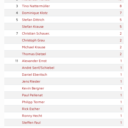
3
Tino Nattermüller
8
4
Dominique Klotz
7
5
Stefan Dittrich
5
Stefan Krause
5
7
Christian Schauer.
2
Christoph Grau
2
Michael Krause
2
Thomas Dietzel
2
11
Alexander Ernst
1
André Senf/Schiebel
1
Daniel Eberitsch
1
Jens Riesler
1
Kevin Bergner
1
Paul Pellenat
1
Philipp Termer
1
Rick Escher
1
Ronny Hecht
1
Steffen Faul
1