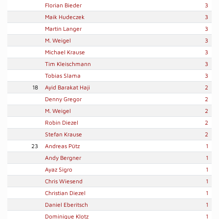
Florian Bieder
3
Maik Hudeczek
3
Martin Langer
3
M. Weigel
3
Michael Krause
3
Tim Kleischmann
3
Tobias Slama
3
18
Ayid Barakat Haji
2
Denny Gregor
2
M. Weigel
2
Robin Diezel
2
Stefan Krause
2
23
Andreas Pütz
1
Andy Bergner
1
Ayaz Sigro
1
Chris Wiesend
1
Christian Diezel
1
Daniel Eberitsch
1
Dominique Klotz
1