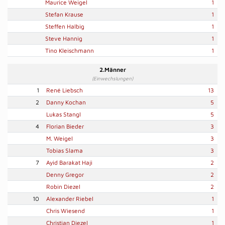
Maurice Weigel
1
Stefan Krause
1
Steffen Halbig
1
Steve Hannig
1
Tino Kleischmann
1
2.Männer
(Einwechslungen)
1
René Liebsch
13
2
Danny Kochan
5
Lukas Stangl
5
4
Florian Bieder
3
M. Weigel
3
Tobias Slama
3
7
Ayid Barakat Haji
2
Denny Gregor
2
Robin Diezel
2
10
Alexander Riebel
1
Chris Wiesend
1
Christian Diezel
1