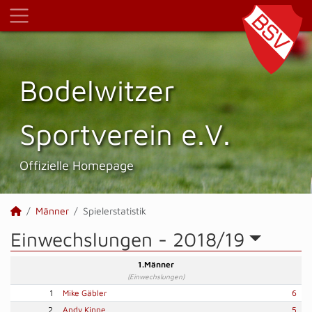
Bodelwitzer
Sportverein e.V.
Offizielle Homepage
Männer
Spielerstatistik
Einwechslungen -
2018/19
1.Männer
(Einwechslungen)
1
Mike Gäbler
6
2
Andy Kinne
5