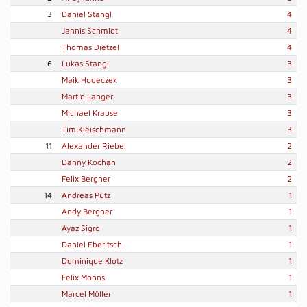
3
Daniel Stangl
4
Jannis Schmidt
4
Thomas Dietzel
4
6
Lukas Stangl
3
Maik Hudeczek
3
Martin Langer
3
Michael Krause
3
Tim Kleischmann
3
11
Alexander Riebel
2
Danny Kochan
2
Felix Bergner
2
14
Andreas Pütz
1
Andy Bergner
1
Ayaz Sigro
1
Daniel Eberitsch
1
Dominique Klotz
1
Felix Mohns
1
Marcel Müller
1