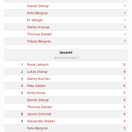
Daniel Stangl
1
Felix Bergner
1
M. Weigel
1
Stefan Krause
1
Thomas Dietzel
1
Tobias Bergner
1
Gesamt
(Einwechslungen)
1
René Liebsch
13
2
Lukas Stangl
8
3
Danny Kochan
7
4
Mike Gäbler
6
5
Andy Kinne
5
Daniel Stangl
5
Thomas Dietzel
5
8
Jannis Schmidt
4
9
Alexander Riebel
3
Felix Bergner
3