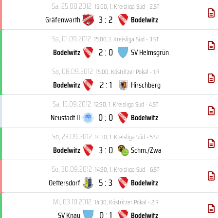
Sa, 25.08.2012
15:00
,
1. Kreisliga Süd - 2.ST
3 : 2
Gräfenwarth
Bodelwitz
Sa, 01.09.2012
15:00
,
1. Kreisliga Süd - 3.ST
2 : 0
Bodelwitz
SV Helmsgrün
Sa, 08.09.2012
15:00
,
Köstritzer Pokal - 1.R
2 : 1
Bodelwitz
Hirschberg
Sa, 15.09.2012
12:30
,
1. Kreisliga Süd - 4.ST
0 : 0
Neustadt II
Bodelwitz
So, 23.09.2012
14:30
,
1. Kreisliga Süd - 5.ST
3 : 0
Bodelwitz
Schm./Zwa
So, 30.09.2012
14:30
,
1. Kreisliga Süd - 6.ST
5 : 3
Oettersdorf
Bodelwitz
Mi, 03.10.2012
14:30
,
Köstritzer Pokal - 2.R
0 : 1
SV Knau
Bodelwitz