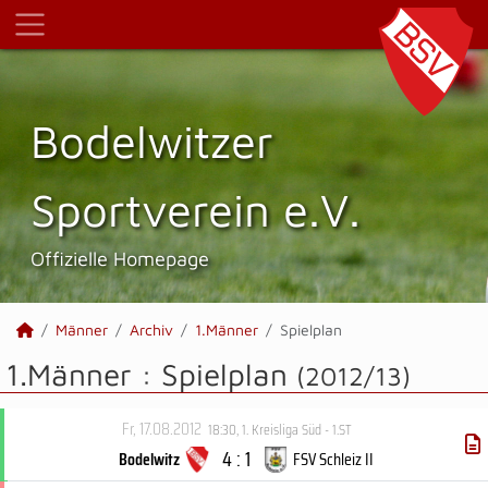
Bodelwitzer
Sportverein e.V.
Offizielle Homepage
Männer
Archiv
1.Männer
Spielplan
1.Männer :
Spielplan
(2012/13)
Fr, 17.08.2012
18:30
,
1. Kreisliga Süd - 1.ST
4 : 1
Bodelwitz
FSV Schleiz II