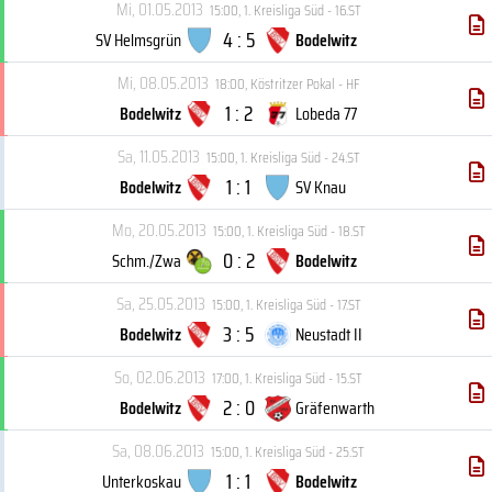
Mi, 01.05.2013
15:00
,
1. Kreisliga Süd - 16.ST
4 : 5
SV Helmsgrün
Bodelwitz
Mi, 08.05.2013
18:00
,
Köstritzer Pokal - HF
1 : 2
Bodelwitz
Lobeda 77
Sa, 11.05.2013
15:00
,
1. Kreisliga Süd - 24.ST
1 : 1
Bodelwitz
SV Knau
Mo, 20.05.2013
15:00
,
1. Kreisliga Süd - 18.ST
0 : 2
Schm./Zwa
Bodelwitz
Sa, 25.05.2013
15:00
,
1. Kreisliga Süd - 17.ST
3 : 5
Bodelwitz
Neustadt II
So, 02.06.2013
17:00
,
1. Kreisliga Süd - 15.ST
2 : 0
Bodelwitz
Gräfenwarth
Sa, 08.06.2013
15:00
,
1. Kreisliga Süd - 25.ST
1 : 1
Unterkoskau
Bodelwitz