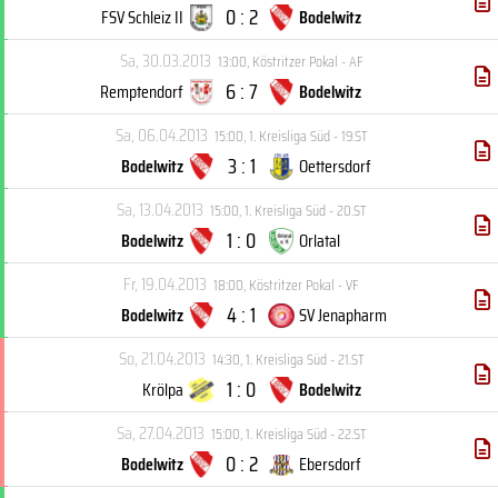
0 : 2
FSV Schleiz II
Bodelwitz
Sa, 30.03.2013
13:00
,
Köstritzer Pokal - AF
6 : 7
Remptendorf
Bodelwitz
Sa, 06.04.2013
15:00
,
1. Kreisliga Süd - 19.ST
3 : 1
Bodelwitz
Oettersdorf
Sa, 13.04.2013
15:00
,
1. Kreisliga Süd - 20.ST
1 : 0
Bodelwitz
Orlatal
Fr, 19.04.2013
18:00
,
Köstritzer Pokal - VF
4 : 1
Bodelwitz
SV Jenapharm
So, 21.04.2013
14:30
,
1. Kreisliga Süd - 21.ST
1 : 0
Krölpa
Bodelwitz
Sa, 27.04.2013
15:00
,
1. Kreisliga Süd - 22.ST
0 : 2
Bodelwitz
Ebersdorf